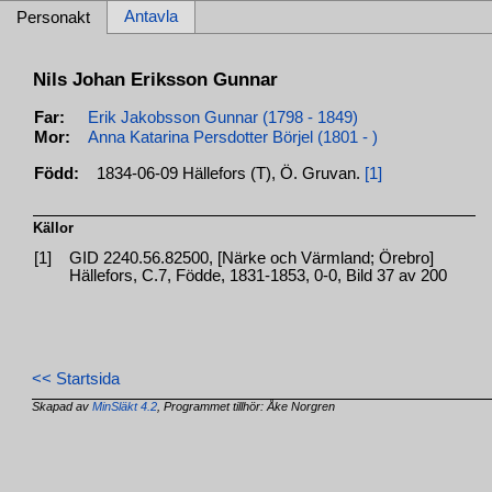
Antavla
Personakt
Nils Johan Eriksson Gunnar
Far:
Erik Jakobsson Gunnar (1798 - 1849)
Mor:
Anna Katarina Persdotter Börjel (1801 - )
Född:
1834-06-09 Hällefors (T), Ö. Gruvan.
[1]
Källor
[1]
GID 2240.56.82500, [Närke och Värmland; Örebro]
Hällefors, C.7, Födde, 1831-1853, 0-0, Bild 37 av 200
<< Startsida
Skapad av
MinSläkt 4.2
, Programmet tillhör: Åke Norgren