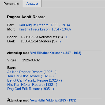
Antavla
Personakt
Ragnar Adolf Resare
Far:
Karl August Resare (1852 - 1914)
Mor:
Kristina Fredriksson (1854 - 1943)
Född:
1886-02-23 Karlstad sfs (S).
[1]
Död:
1950-01-14 Storfors (S).
[2]
Äktenskap med
Vivi Elisabet Karlsson (1897 - 1935)
Vigsel:
1926-03-02.
Barn:
Alf Karl Ragnar Resare (1926 - )
Jan Carl-Olof Resare (1928 - )
Bengt Carl Mauritz Resare (1929 - )
Nils Karl Håkan Resare (1932 - )
Dag Carl Erik Resare (1935 - )
Äktenskap med
Vera Helfri Viktoria (1895 - 1979)