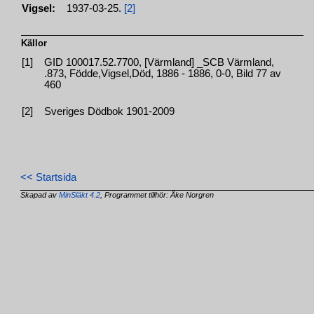
Vigsel:
1937-03-25.
[2]
Källor
[1]
GID 100017.52.7700, [Värmland] _SCB Värmland,
.873, Födde,Vigsel,Död, 1886 - 1886, 0-0, Bild 77 av
460
[2]
Sveriges Dödbok 1901-2009
<< Startsida
Skapad av
MinSläkt 4.2
, Programmet tillhör: Åke Norgren