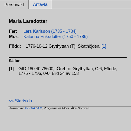
Antavla
Personakt
Maria Larsdotter
Far:
Lars Karlsson (1735 - 1784)
Mor:
Katarina Eriksdotter (1750 - 1786)
Född:
1776-10-12 Grythyttan (T), Skathöjden.
[1]
Källor
[1]
GID 180.40.78600, [Örebro] Grythyttan, C.6, Födde,
1775 - 1796, 0-0, Bild 24 av 198
<< Startsida
Skapad av
MinSläkt 4.2
, Programmet tillhör: Åke Norgren