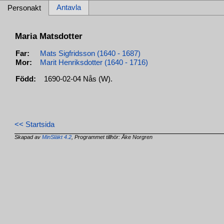
Antavla
Personakt
Maria Matsdotter
Far:
Mats Sigfridsson (1640 - 1687)
Mor:
Marit Henriksdotter (1640 - 1716)
Född:
1690-02-04 Nås (W).
<< Startsida
Skapad av
MinSläkt 4.2
, Programmet tillhör: Åke Norgren