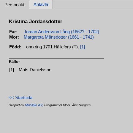
Antavla
Personakt
Kristina Jordansdotter
Far:
Jordan Andersson Lång (1662? - 1702)
Mor:
Margareta Månsdotter (1661 - 1741)
Född:
omkring 1701 Hällefors (T).
[1]
Källor
[1]
Mats Danielsson
<< Startsida
Skapad av
MinSläkt 4.2
, Programmet tillhör: Åke Norgren