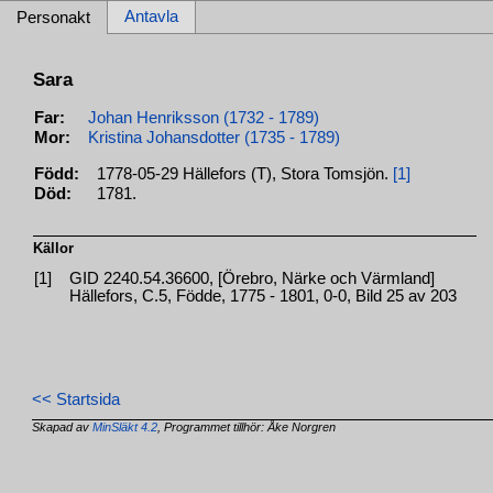
Antavla
Personakt
Sara
Far:
Johan Henriksson (1732 - 1789)
Mor:
Kristina Johansdotter (1735 - 1789)
Född:
1778-05-29 Hällefors (T), Stora Tomsjön.
[1]
Död:
1781.
Källor
[1]
GID 2240.54.36600, [Örebro, Närke och Värmland]
Hällefors, C.5, Födde, 1775 - 1801, 0-0, Bild 25 av 203
<< Startsida
Skapad av
MinSläkt 4.2
, Programmet tillhör: Åke Norgren