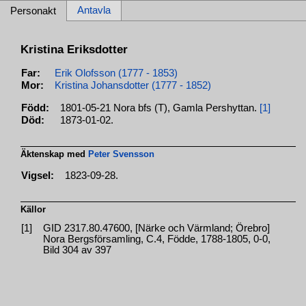
Antavla
Personakt
Kristina Eriksdotter
Far:
Erik Olofsson (1777 - 1853)
Mor:
Kristina Johansdotter (1777 - 1852)
Född:
1801-05-21 Nora bfs (T), Gamla Pershyttan.
[1]
Död:
1873-01-02.
Äktenskap med
Peter Svensson
Vigsel:
1823-09-28.
Källor
[1]
GID 2317.80.47600, [Närke och Värmland; Örebro]
Nora Bergsförsamling, C.4, Födde, 1788-1805, 0-0,
Bild 304 av 397