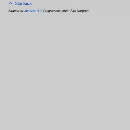
<< Startsida
Skapad av
MinSläkt 4.2
, Programmet tillhör: Åke Norgren