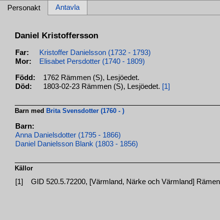
Antavla
Personakt
Daniel Kristoffersson
Far:
Kristoffer Danielsson (1732 - 1793)
Mor:
Elisabet Persdotter (1740 - 1809)
Född:
1762 Rämmen (S), Lesjöedet.
Död:
1803-02-23 Rämmen (S), Lesjöedet.
[1]
Barn med
Brita Svensdotter (1760 - )
Barn:
Anna Danielsdotter (1795 - 1866)
Daniel Danielsson Blank (1803 - 1856)
Källor
[1]
GID 520.5.72200, [Värmland, Närke och Värmland] Rämen, 