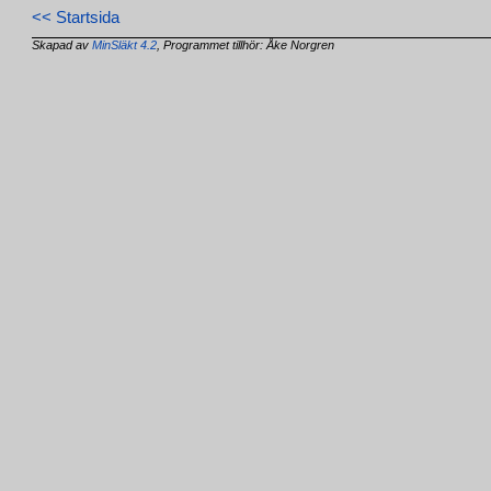
<< Startsida
Skapad av
MinSläkt 4.2
, Programmet tillhör: Åke Norgren