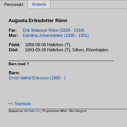
Antavla
Personakt
Augusta Eriksdotter Rönn
Far:
Erik Matsson Rönn (1828 - 1918)
Mor:
Karolina Johansdotter (1830 - 1901)
Född:
1858-08-08 Hällefors (T).
Död:
1893-09-28 Hällefors (T), Silken, Rönnhöjden.
Barn med ?
Barn:
Ernst Valfrid Eriksson (1885 - )
<< Startsida
Skapad av
MinSläkt 4.2
, Programmet tillhör: Åke Norgren