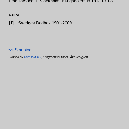
Från Torsång till Stockholm, Kungsholms fs 1912-07-08.
Källor
[1]
Sveriges Dödbok 1901-2009
<< Startsida
Skapad av
MinSläkt 4.2
, Programmet tillhör: Åke Norgren