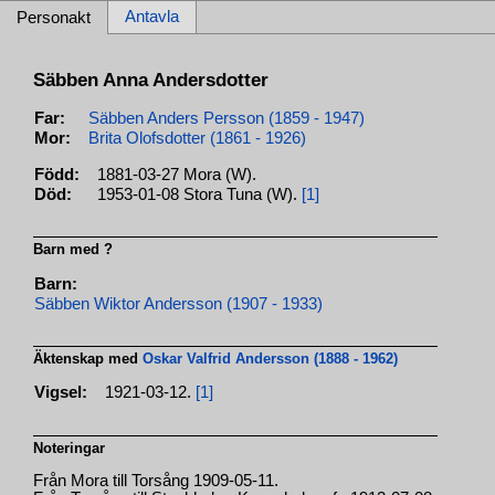
Antavla
Personakt
Säbben Anna Andersdotter
Far:
Säbben Anders Persson (1859 - 1947)
Mor:
Brita Olofsdotter (1861 - 1926)
Född:
1881-03-27 Mora (W).
Död:
1953-01-08 Stora Tuna (W).
[1]
Barn med ?
Barn:
Säbben Wiktor Andersson (1907 - 1933)
Äktenskap med
Oskar Valfrid Andersson (1888 - 1962)
Vigsel:
1921-03-12.
[1]
Noteringar
Från Mora till Torsång 1909-05-11.