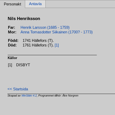
Antavla
Personakt
Nils Henriksson
Far:
Henrik Larsson (1685 - 1759)
Mor:
Anna Tomasdotter Siikainen (1700? - 1773)
Född:
1741 Hällefors (T).
Död:
1761 Hällefors (T).
[1]
Källor
[1]
DISBYT
<< Startsida
Skapad av
MinSläkt 4.2
, Programmet tillhör: Åke Norgren