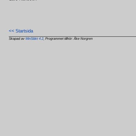
<< Startsida
Skapad av
MinSläkt 4.2
, Programmet tillhör: Åke Norgren