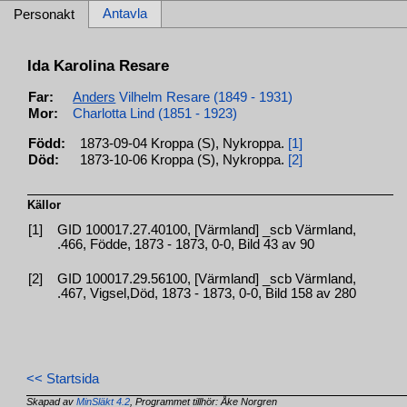
Antavla
Personakt
Ida Karolina Resare
Far:
Anders
Vilhelm Resare (1849 - 1931)
Mor:
Charlotta Lind (1851 - 1923)
Född:
1873-09-04 Kroppa (S), Nykroppa.
[1]
Död:
1873-10-06 Kroppa (S), Nykroppa.
[2]
Källor
[1]
GID 100017.27.40100, [Värmland] _scb Värmland,
.466, Födde, 1873 - 1873, 0-0, Bild 43 av 90
[2]
GID 100017.29.56100, [Värmland] _scb Värmland,
.467, Vigsel,Död, 1873 - 1873, 0-0, Bild 158 av 280
<< Startsida
Skapad av
MinSläkt 4.2
, Programmet tillhör: Åke Norgren