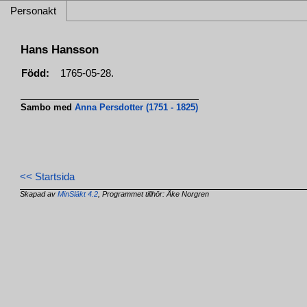
Personakt
Hans Hansson
Född:
1765-05-28.
Sambo med
Anna Persdotter (1751 - 1825)
<< Startsida
Skapad av
MinSläkt 4.2
, Programmet tillhör: Åke Norgren