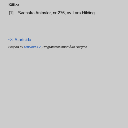
Källor
[1]
Svenska Antavlor, nr 276, av Lars Hilding
<< Startsida
Skapad av
MinSläkt 4.2
, Programmet tillhör: Åke Norgren