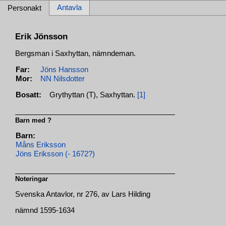
Antavla
Personakt
Erik Jönsson
Bergsman i Saxhyttan, nämndeman.
Far:
Jöns Hansson
Mor:
NN Nilsdotter
Bosatt:
Grythyttan (T), Saxhyttan.
[1]
Barn med ?
Barn:
Måns Eriksson
Jöns Eriksson (- 1672?)
Noteringar
Svenska Antavlor, nr 276, av Lars Hilding
nämnd 1595-1634