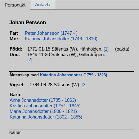
Antavla
Personakt
Johan Persson
Far:
Peter Johansson (1747 - )
Mor:
Katarina Johansdotter (1746 - 1810)
Född:
1771-01-15 Säfsnäs (W), Hånhöjden.
[1]
(oäkta)
Död:
1849-11-30 Säfsnäs (W), Gillerdrågen.
[2]
Äktenskap med
Katarina Johansdotter (1759 - 1823)
Vigsel:
1794-09-28 Säfsnäs (W).
[3]
Barn:
Anna Johansdotter (1795 - 1863)
Kristina Johansdotter (1797 - 1845)
Maria Johansdotter (1800 - 1821)
Katarina Johansdotter (1802 - 1855)
Källor