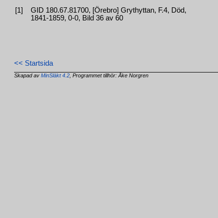
[1]
GID 180.67.81700, [Örebro] Grythyttan, F.4, Död,
1841-1859, 0-0, Bild 36 av 60
<< Startsida
Skapad av
MinSläkt 4.2
, Programmet tillhör: Åke Norgren