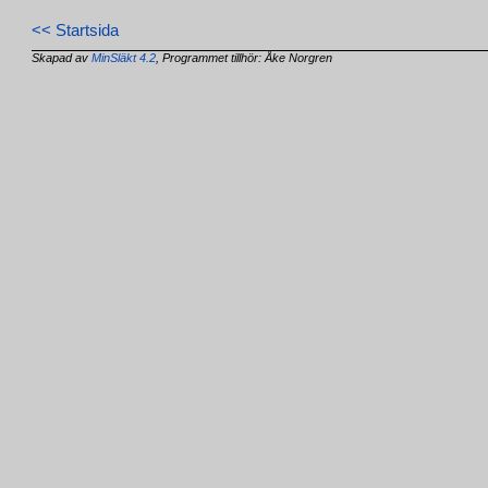
<< Startsida
Skapad av
MinSläkt 4.2
, Programmet tillhör: Åke Norgren