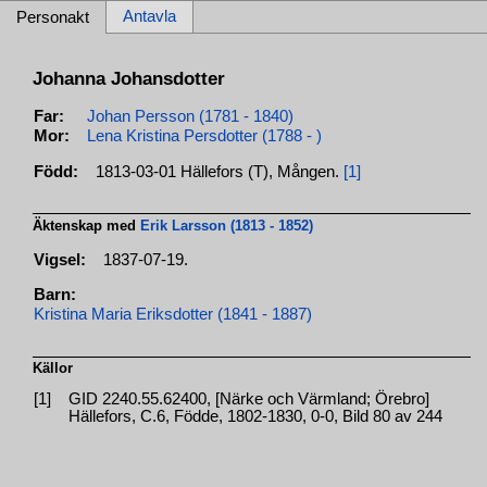
Antavla
Personakt
Johanna Johansdotter
Far:
Johan Persson (1781 - 1840)
Mor:
Lena Kristina Persdotter (1788 - )
Född:
1813-03-01 Hällefors (T), Mången.
[1]
Äktenskap med
Erik Larsson (1813 - 1852)
Vigsel:
1837-07-19.
Barn:
Kristina Maria Eriksdotter (1841 - 1887)
Källor
[1]
GID 2240.55.62400, [Närke och Värmland; Örebro]
Hällefors, C.6, Födde, 1802-1830, 0-0, Bild 80 av 244