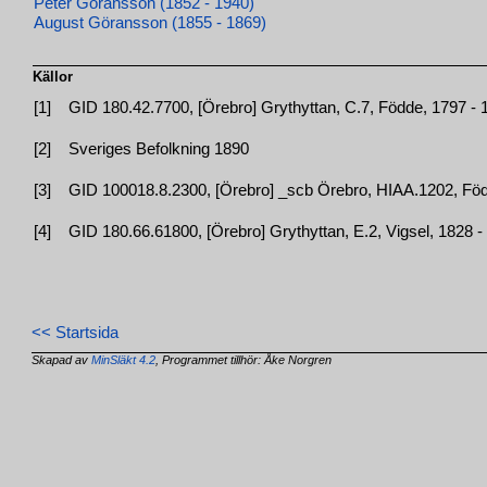
Peter Göransson (1852 - 1940)
August Göransson (1855 - 1869)
Källor
[1]
GID 180.42.7700, [Örebro] Grythyttan, C.7, Födde, 1797 - 1
[2]
Sveriges Befolkning 1890
[3]
GID 100018.8.2300, [Örebro] _scb Örebro, HIAA.1202, Född
[4]
GID 180.66.61800, [Örebro] Grythyttan, E.2, Vigsel, 1828 - 
<< Startsida
Skapad av
MinSläkt 4.2
, Programmet tillhör: Åke Norgren