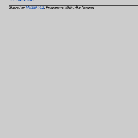
Skapad av
MinSläkt 4.2
, Programmet tillhör: Åke Norgren