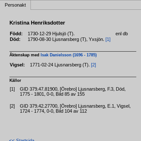
Personakt
Kristina Henriksdotter
Född:
1730-12-29 Hjulsjö (T).
enl db
Död:
1790-08-30 Ljusnarsberg (T), Yxsjön.
[1]
Äktenskap med
Isak Danielsson (1696 - 1785)
Vigsel:
1771-02-24 Ljusnarsberg (T).
[2]
Källor
[1]
GID 379.47.81900, [Örebro] Ljusnarsberg, F.3, Död,
1775 - 1801, 0-0, Bild 85 av 155
[2]
GID 379.42.27700, [Örebro] Ljusnarsberg, E.1, Vigsel,
1724 - 1774, 0-0, Bild 104 av 112
<< Startsida