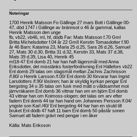
Noteringar
1700 Henrik Matsson Fo Gällinge 27 mars Bott i Gällinge 00-
47, död 1747 i Gällinge av brännsot o 46 år gammal, kallas
Henrik Matsson den unge
fb, vb22, vb46, ml, hf, dödb Far: Mats Matsson f.70 GmI
Britta Michelsdotter f.04 år 22 GmII Kerstin Tomasdotter f.90
år 46 Barn: Katarina 23, Maria 25 d.25, Sara 26 d.26, Samuel
27, Mats 30 d.30, Britta 31 d.32, Kerstin 33, Mats 37 d.38,
Mats 39 d.39, Lisa 40, Henrik 45
ml18-47 Enl domb 21 har han haft lägersmål med Anna
Eriksdotter, det misstänks fosterfördrivning Enl Hällefors vb22
Enl domb 29 talas om slagsmål mellan Zachris Zachrisson
/f.80/ o Henrik Larsson /f.00/ Enl domb 30 förvarar han Ingrid
Larsdotters /f.90/ lösören; han är skyldig kyrkan pengar Enl
bergsting 34 o 35 talas om fusk med mått o våldsamhet mot
järnvräkaren Enl domb 36 vittnar han om en björn Enl domb
43 vittnar han om Koimoss-slogen; det talas om arv efter
fadern Enl domb 44 tar han hand om Johannes Persson /f.04/
yngste son Karl /40/ Enl bergsting 44 har han en skuld till
bruket Enl dödb 47 haft 11 barn Enl domb 50 påstår sonen
Samuel att fadern grävt ned pengar i en åker
Källa: Mats Eriksson