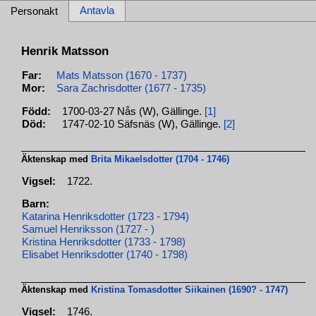
Antavla
Personakt
Henrik Matsson
Far:
Mats Matsson (1670 - 1737)
Mor:
Sara Zachrisdotter (1677 - 1735)
Född:
1700-03-27 Nås (W), Gällinge.
[1]
Död:
1747-02-10 Säfsnäs (W), Gällinge.
[2]
Äktenskap med
Brita Mikaelsdotter (1704 - 1746)
Vigsel:
1722.
Barn:
Katarina Henriksdotter (1723 - 1794)
Samuel Henriksson (1727 - )
Kristina Henriksdotter (1733 - 1798)
Elisabet Henriksdotter (1740 - 1798)
Äktenskap med
Kristina Tomasdotter Siikainen (1690? - 1747)
Vigsel:
1746.