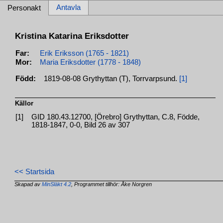
Antavla
Personakt
Kristina Katarina Eriksdotter
Far:
Erik Eriksson (1765 - 1821)
Mor:
Maria Eriksdotter (1778 - 1848)
Född:
1819-08-08 Grythyttan (T), Torrvarpsund.
[1]
Källor
[1]
GID 180.43.12700, [Örebro] Grythyttan, C.8, Födde,
1818-1847, 0-0, Bild 26 av 307
<< Startsida
Skapad av
MinSläkt 4.2
, Programmet tillhör: Åke Norgren