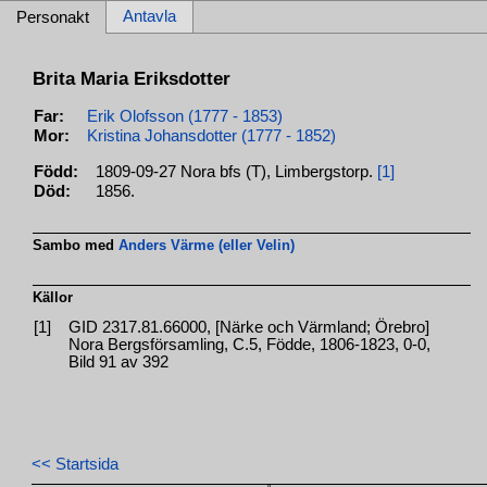
Antavla
Personakt
Brita Maria Eriksdotter
Far:
Erik Olofsson (1777 - 1853)
Mor:
Kristina Johansdotter (1777 - 1852)
Född:
1809-09-27 Nora bfs (T), Limbergstorp.
[1]
Död:
1856.
Sambo med
Anders Värme (eller Velin)
Källor
[1]
GID 2317.81.66000, [Närke och Värmland; Örebro]
Nora Bergsförsamling, C.5, Födde, 1806-1823, 0-0,
Bild 91 av 392
<< Startsida