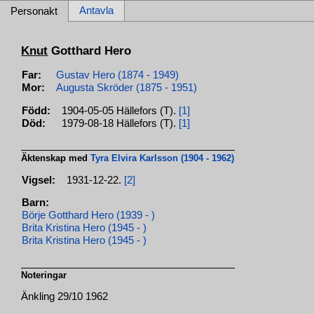
Antavla
Personakt
Knut
Gotthard Hero
Far:
Gustav Hero (1874 - 1949)
Mor:
Augusta Skröder (1875 - 1951)
Född:
1904-05-05 Hällefors (T).
[1]
Död:
1979-08-18 Hällefors (T).
[1]
Äktenskap med
Tyra Elvira Karlsson (1904 - 1962)
Vigsel:
1931-12-22.
[2]
Barn:
Börje Gotthard Hero (1939 - )
Brita Kristina Hero (1945 - )
Brita Kristina Hero (1945 - )
Noteringar
Änkling 29/10 1962