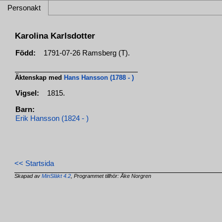
Personakt
Karolina Karlsdotter
Född:
1791-07-26 Ramsberg (T).
Äktenskap med
Hans Hansson (1788 - )
Vigsel:
1815.
Barn:
Erik Hansson (1824 - )
<< Startsida
Skapad av
MinSläkt 4.2
, Programmet tillhör: Åke Norgren