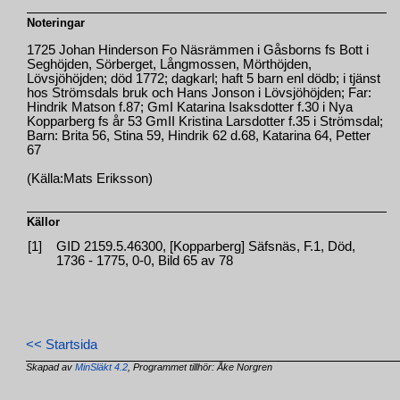
Noteringar
1725 Johan Hinderson Fo Näsrämmen i Gåsborns fs Bott i
Seghöjden, Sörberget, Långmossen, Mörthöjden,
Lövsjöhöjden; död 1772; dagkarl; haft 5 barn enl dödb; i tjänst
hos Strömsdals bruk och Hans Jonson i Lövsjöhöjden; Far:
Hindrik Matson f.87; GmI Katarina Isaksdotter f.30 i Nya
Kopparberg fs år 53 GmII Kristina Larsdotter f.35 i Strömsdal;
Barn: Brita 56, Stina 59, Hindrik 62 d.68, Katarina 64, Petter
67
(Källa:Mats Eriksson)
Källor
[1]
GID 2159.5.46300, [Kopparberg] Säfsnäs, F.1, Död,
1736 - 1775, 0-0, Bild 65 av 78
<< Startsida
Skapad av
MinSläkt 4.2
, Programmet tillhör: Åke Norgren