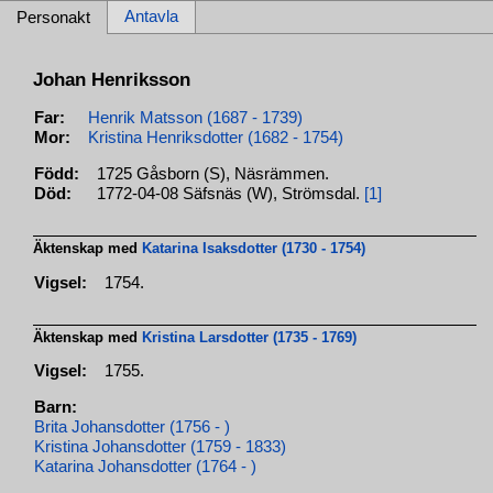
Antavla
Personakt
Johan Henriksson
Far:
Henrik Matsson (1687 - 1739)
Mor:
Kristina Henriksdotter (1682 - 1754)
Född:
1725 Gåsborn (S), Näsrämmen.
Död:
1772-04-08 Säfsnäs (W), Strömsdal.
[1]
Äktenskap med
Katarina Isaksdotter (1730 - 1754)
Vigsel:
1754.
Äktenskap med
Kristina Larsdotter (1735 - 1769)
Vigsel:
1755.
Barn:
Brita Johansdotter (1756 - )
Kristina Johansdotter (1759 - 1833)
Katarina Johansdotter (1764 - )