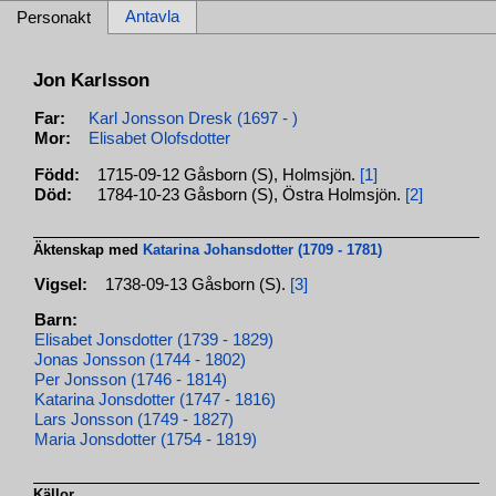
Antavla
Personakt
Jon Karlsson
Far:
Karl Jonsson Dresk (1697 - )
Mor:
Elisabet Olofsdotter
Född:
1715-09-12 Gåsborn (S), Holmsjön.
[1]
Död:
1784-10-23 Gåsborn (S), Östra Holmsjön.
[2]
Äktenskap med
Katarina Johansdotter (1709 - 1781)
Vigsel:
1738-09-13 Gåsborn (S).
[3]
Barn:
Elisabet Jonsdotter (1739 - 1829)
Jonas Jonsson (1744 - 1802)
Per Jonsson (1746 - 1814)
Katarina Jonsdotter (1747 - 1816)
Lars Jonsson (1749 - 1827)
Maria Jonsdotter (1754 - 1819)
Källor