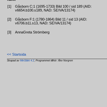
[1]
Gåsborn C:1 (1695-1733) Bild 100 / sid 189 (AID:
v6654.b100.s189, NAD: SE/VA/13174)
[2]
Gåsborn F:1 (1780-1864) Bild 11 / sid 13 (AID:
v6706.b11.s13, NAD: SE/VA/13174)
[3]
AnnaGreta Strömberg
<< Startsida
Skapad av
MinSläkt 4.2
, Programmet tillhör: Åke Norgren