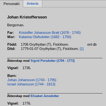
Antavla
Personakt
Johan Kristoffersson
Bergsman.
Far:
Kristoffer Johansson Bratt (1678 - 1745)
Mor:
Katarina Olofsdotter (1682 - 1750)
Född:
1706 Grythyttan (T), Fisklösen.
enl db
Död:
1779-01-07 Grythyttan (T), Fisklösen.
[1]
Äktenskap med
Sigrid Persdotter (1704 - 1773)
Vigsel:
1736.
Barn:
Johan Johansson (1743 - 1795)
Israel Johansson (1744 - 1813)
Äktenskap med
Elisabet Jonsdotter
Vigsel:
1776.