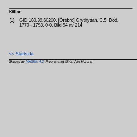
Källor
[1]
GID 180.39.60200, [Örebro] Grythyttan, C.5, Död,
1770 - 1798, 0-0, Bild 54 av 214
<< Startsida
Skapad av
MinSläkt 4.2
, Programmet tillhör: Åke Norgren