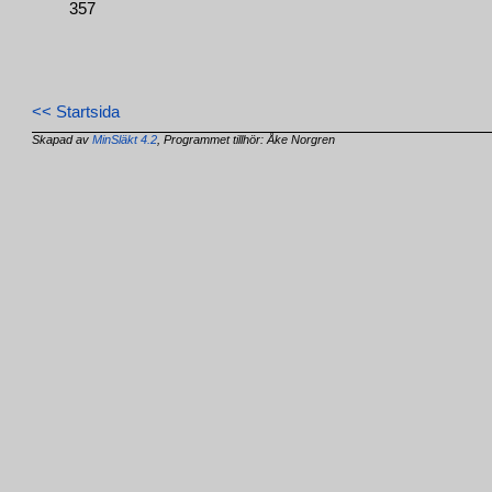
357
<< Startsida
Skapad av
MinSläkt 4.2
, Programmet tillhör: Åke Norgren