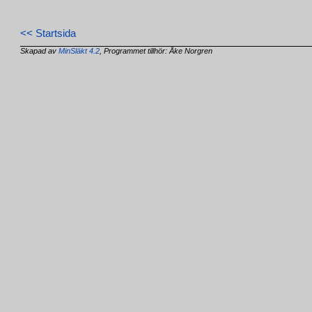
<< Startsida
Skapad av
MinSläkt 4.2
, Programmet tillhör: Åke Norgren