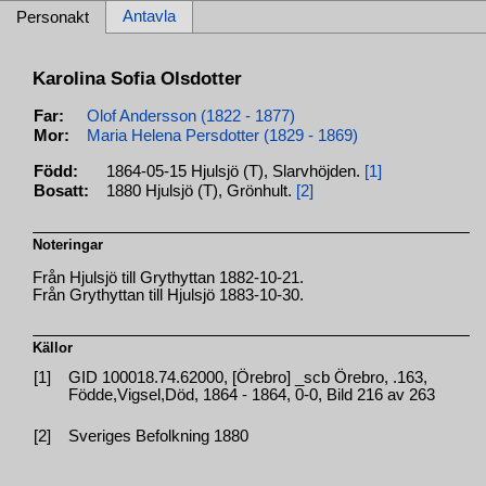
Antavla
Personakt
Karolina Sofia Olsdotter
Far:
Olof Andersson (1822 - 1877)
Mor:
Maria Helena Persdotter (1829 - 1869)
Född:
1864-05-15 Hjulsjö (T), Slarvhöjden.
[1]
Bosatt:
1880 Hjulsjö (T), Grönhult.
[2]
Noteringar
Från Hjulsjö till Grythyttan 1882-10-21.
Från Grythyttan till Hjulsjö 1883-10-30.
Källor
[1]
GID 100018.74.62000, [Örebro] _scb Örebro, .163,
Födde,Vigsel,Död, 1864 - 1864, 0-0, Bild 216 av 263
[2]
Sveriges Befolkning 1880