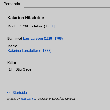
Personakt
Katarina Nilsdotter
Död:
1708 Hällefors (T).
[1]
Barn med
Lars Larsson (1628 - 1708)
Barn:
Katarina Larsdotter (- 1773)
Källor
[1]
Stig Geber
<< Startsida
Skapad av
MinSläkt 4.2
, Programmet tillhör: Åke Norgren