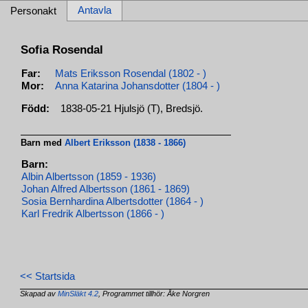
Antavla
Personakt
Sofia Rosendal
Far:
Mats Eriksson Rosendal (1802 - )
Mor:
Anna Katarina Johansdotter (1804 - )
Född:
1838-05-21 Hjulsjö (T), Bredsjö.
Barn med
Albert Eriksson (1838 - 1866)
Barn:
Albin Albertsson (1859 - 1936)
Johan Alfred Albertsson (1861 - 1869)
Sosia Bernhardina Albertsdotter (1864 - )
Karl Fredrik Albertsson (1866 - )
<< Startsida
Skapad av
MinSläkt 4.2
, Programmet tillhör: Åke Norgren