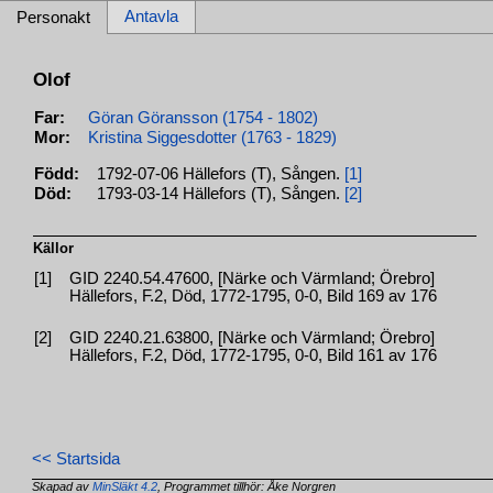
Antavla
Personakt
Olof
Far:
Göran Göransson (1754 - 1802)
Mor:
Kristina Siggesdotter (1763 - 1829)
Född:
1792-07-06 Hällefors (T), Sången.
[1]
Död:
1793-03-14 Hällefors (T), Sången.
[2]
Källor
[1]
GID 2240.54.47600, [Närke och Värmland; Örebro]
Hällefors, F.2, Död, 1772-1795, 0-0, Bild 169 av 176
[2]
GID 2240.21.63800, [Närke och Värmland; Örebro]
Hällefors, F.2, Död, 1772-1795, 0-0, Bild 161 av 176
<< Startsida
Skapad av
MinSläkt 4.2
, Programmet tillhör: Åke Norgren