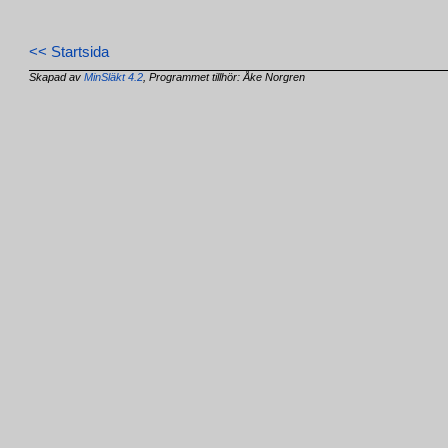
<< Startsida
Skapad av
MinSläkt 4.2
, Programmet tillhör: Åke Norgren