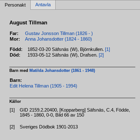
Antavla
Personakt
August Tillman
Far:
Gustav Jonsson Tillman (1826 - )
Mor:
Anna Johansdotter (1824 - 1860)
Född:
1852-03-20 Säfsnäs (W), Björnkullen.
[1]
Död:
1933-05-12 Säfsnäs (W), Drafsen.
[2]
Barn med
Matilda Johansdotter (1861 - 1948)
Barn:
Edit Helena Tillman (1905 - 1994)
Källor
[1]
GID 2159.2.20400, [Kopparberg] Säfsnäs, C.4, Födde,
1845 - 1860, 0-0, Bild 66 av 150
[2]
Sveriges Dödbok 1901-2013