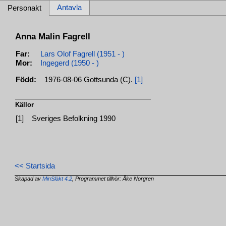
Antavla
Personakt
Anna Malin Fagrell
Far:
Lars Olof Fagrell (1951 - )
Mor:
Ingegerd (1950 - )
Född:
1976-08-06 Gottsunda (C).
[1]
Källor
[1]
Sveriges Befolkning 1990
<< Startsida
Skapad av
MinSläkt 4.2
, Programmet tillhör: Åke Norgren