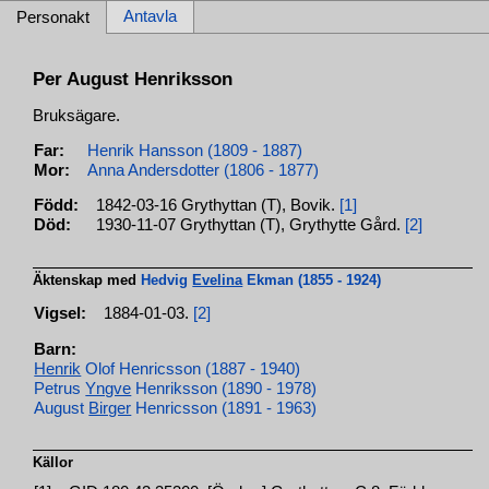
Antavla
Personakt
Per August Henriksson
Bruksägare.
Far:
Henrik Hansson (1809 - 1887)
Mor:
Anna Andersdotter (1806 - 1877)
Född:
1842-03-16 Grythyttan (T), Bovik.
[1]
Död:
1930-11-07 Grythyttan (T), Grythytte Gård.
[2]
Äktenskap med
Hedvig
Evelina
Ekman (1855 - 1924)
Vigsel:
1884-01-03.
[2]
Barn:
Henrik
Olof Henricsson (1887 - 1940)
Petrus
Yngve
Henriksson (1890 - 1978)
August
Birger
Henricsson (1891 - 1963)
Källor