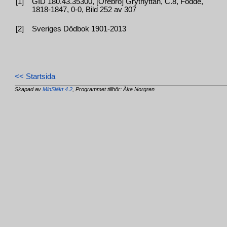
[1]
GID 180.43.35300, [Örebro] Grythyttan, C.8, Födde,
1818-1847, 0-0, Bild 252 av 307
[2]
Sveriges Dödbok 1901-2013
<< Startsida
Skapad av
MinSläkt 4.2
, Programmet tillhör: Åke Norgren