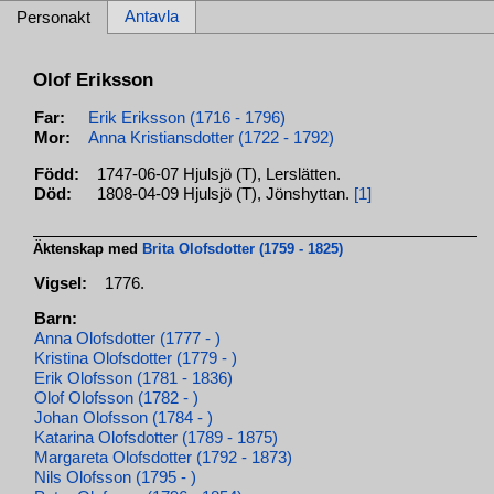
Antavla
Personakt
Olof Eriksson
Far:
Erik Eriksson (1716 - 1796)
Mor:
Anna Kristiansdotter (1722 - 1792)
Född:
1747-06-07 Hjulsjö (T), Lerslätten.
Död:
1808-04-09 Hjulsjö (T), Jönshyttan.
[1]
Äktenskap med
Brita Olofsdotter (1759 - 1825)
Vigsel:
1776.
Barn:
Anna Olofsdotter (1777 - )
Kristina Olofsdotter (1779 - )
Erik Olofsson (1781 - 1836)
Olof Olofsson (1782 - )
Johan Olofsson (1784 - )
Katarina Olofsdotter (1789 - 1875)
Margareta Olofsdotter (1792 - 1873)
Nils Olofsson (1795 - )