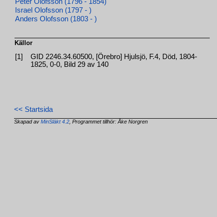
Peter Olofsson (1796 - 1854)
Israel Olofsson (1797 - )
Anders Olofsson (1803 - )
Källor
[1]
GID 2246.34.60500, [Örebro] Hjulsjö, F.4, Död, 1804-
1825, 0-0, Bild 29 av 140
<< Startsida
Skapad av
MinSläkt 4.2
, Programmet tillhör: Åke Norgren