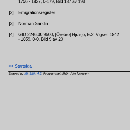
1796 - 1827, 0-179, Bild 187 av 199
[2]
Emigrationsregister
[3]
Norman Sandin
[4]
GID 2246.30.9500, [Örebro] Hjulsjö, E.2, Vigsel, 1842
- 1859, 0-0, Bild 9 av 20
<< Startsida
Skapad av
MinSläkt 4.2
, Programmet tillhör: Åke Norgren