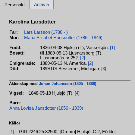
Antavla
Personakt
Karolina Larsdotter
Far:
Lars Larsson (1788 - )
Mor:
Maria Elisabet Hansdotter (1786 - 1846)
Född:
1826-04-08 Hjulsjö (T), Vasselsjön.
[1]
Bosatt:
till 1889-05-13 Ljusnarsberg (T),
Ljusnarsnäs nr 252.
[2]
Emigrerade:
1889-05-13 N. Amerika.
[2]
Död:
1899 US Bessemer, Michigan.
[3]
Äktenskap med
Johan Johansson (1805 - 1888)
Vigsel:
1848-05-18 Hjulsjö (T).
[4]
Barn:
Anna
Lovisa
Jansdotter (1856 - 1939)
Källor
[1]
GID 2246.25.82500, [Örebro] Hjulsjö, C.2, Födde,