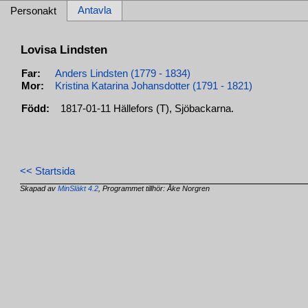
Antavla
Personakt
Lovisa Lindsten
Far:
Anders Lindsten (1779 - 1834)
Mor:
Kristina Katarina Johansdotter (1791 - 1821)
Född:
1817-01-11 Hällefors (T), Sjöbackarna.
<< Startsida
Skapad av
MinSläkt 4.2
, Programmet tillhör: Åke Norgren