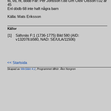
fb, vb, hf, dödb Far: Per Jonsson f.88 Gm Olov Olsson f.02 år
45
Enl dödb 68 inte haft några barn
Källa: Mats Eriksson
Källor
[1]
Säfsnäs F:1 (1736-1775) Bild 580 (AID:
v132078.b580, NAD: SE/ULA/11506)
<< Startsida
Skapad av
MinSläkt 4.2
, Programmet tillhör: Åke Norgren