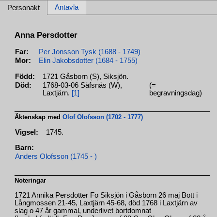
Antavla
Personakt
Anna Persdotter
Far:
Per Jonsson Tysk (1688 - 1749)
Mor:
Elin Jakobsdotter (1684 - 1755)
Född:
1721 Gåsborn (S), Siksjön.
Död:
1768-03-06 Säfsnäs (W),
(=
Laxtjärn.
[1]
begravningsdag)
Äktenskap med
Olof Olofsson (1702 - 1777)
Vigsel:
1745.
Barn:
Anders Olofsson (1745 - )
Noteringar
1721 Annika Persdotter Fo Siksjön i Gåsborn 26 maj Bott i
Långmossen 21-45, Laxtjärn 45-68, död 1768 i Laxtjärn av
slag o 47 år gammal, underlivet bortdomnat