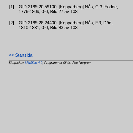
[1]
GID 2189.20.59100, [Kopparberg] Nås, C.3, Födde,
1776-1809, 0-0, Bild 27 av 108
[2]
GID 2189.28.24400, [Kopparberg] Nås, F.3, Död,
1810-1831, 0-0, Bild 93 av 103
<< Startsida
Skapad av
MinSläkt 4.2
, Programmet tillhör: Åke Norgren