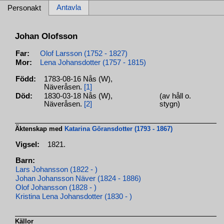
Antavla
Personakt
Johan Olofsson
Far:
Olof Larsson (1752 - 1827)
Mor:
Lena Johansdotter (1757 - 1815)
Född:
1783-08-16 Nås (W),
Näveråsen.
[1]
Död:
1830-03-18 Nås (W),
(av håll o.
Näveråsen.
[2]
stygn)
Äktenskap med
Katarina Göransdotter (1793 - 1867)
Vigsel:
1821.
Barn:
Lars Johansson (1822 - )
Johan Johansson Näver (1824 - 1886)
Olof Johansson (1828 - )
Kristina Lena Johansdotter (1830 - )
Källor