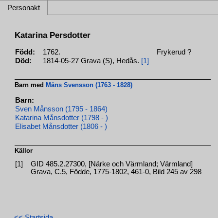
Personakt
Katarina Persdotter
Född:
1762.
Frykerud ?
Död:
1814-05-27 Grava (S), Hedås.
[1]
Barn med
Måns Svensson (1763 - 1828)
Barn:
Sven Månsson (1795 - 1864)
Katarina Månsdotter (1798 - )
Elisabet Månsdotter (1806 - )
Källor
[1]
GID 485.2.27300, [Närke och Värmland; Värmland]
Grava, C.5, Födde, 1775-1802, 461-0, Bild 245 av 298
<< Startsida