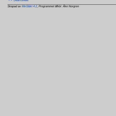
Skapad av
MinSläkt 4.2
, Programmet tillhör: Åke Norgren