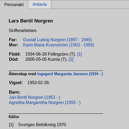
Antavla
Personakt
Lars Bertil Norgren
Skifferarbetare.
Far:
Gustaf Ludvig Norgren (1897 - 1945)
Mor:
Karin Maria Kvarnström (1903 - 1955)
Född:
1934-06-28 Fellingsbro (T).
[1]
Död:
2005-05-05 Kumla (T).
[2]
Äktenskap med
Ingegerd Margareta Jansson (1934 - )
Vigsel:
1953-02-28.
Barn:
Jan-Bertil Norgren (1953 - )
Agnetha Margaretha Norgren (1955 - )
Källor
[1]
Sveriges Befolkning 1970