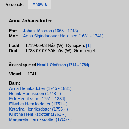
Antavla
Personakt
Anna Johansdotter
Far:
Johan Jönsson (1665 - 1743)
Mor:
Anna Sigfridsdotter Heiloinen (1681 - 1741)
Född:
1719-06-03 Nås (W), Ryhöjden.
[1]
Död:
1788-07-07 Säfsnäs (W), Granberget.
Äktenskap med
Henrik Olofsson (1714 - 1784)
Vigsel:
1741.
Barn:
Anna Henriksdotter (1745 - 1831)
Henrik Henriksson (1748 - )
Erik Henriksson (1751 - 1834)
Elisabet Henriksdotter (1751 - )
Katarina Henriksdotter (1755 - )
Kristina Henriksdotter (1761 - )
Margareta Henriksdotter (1765 - )