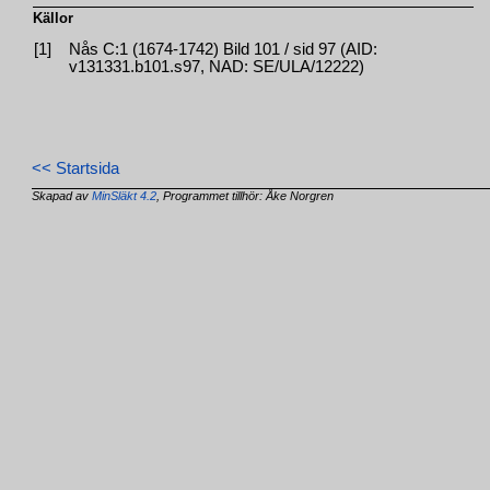
Källor
[1]
Nås C:1 (1674-1742) Bild 101 / sid 97 (AID:
v131331.b101.s97, NAD: SE/ULA/12222)
<< Startsida
Skapad av
MinSläkt 4.2
, Programmet tillhör: Åke Norgren