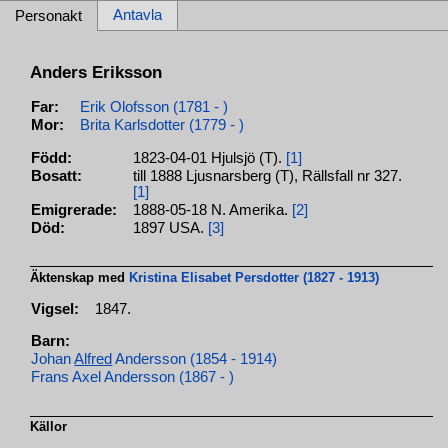
Antavla
Personakt
Anders Eriksson
Far:
Erik Olofsson (1781 - )
Mor:
Brita Karlsdotter (1779 - )
Född:
1823-04-01 Hjulsjö (T).
[1]
Bosatt:
till 1888 Ljusnarsberg (T), Rällsfall nr 327.
[1]
Emigrerade:
1888-05-18 N. Amerika.
[2]
Död:
1897 USA.
[3]
Äktenskap med
Kristina Elisabet Persdotter (1827 - 1913)
Vigsel:
1847.
Barn:
Johan
Alfred
Andersson (1854 - 1914)
Frans Axel Andersson (1867 - )
Källor