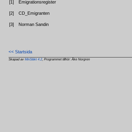
[1]
Emigrationsregister
[2]
CD_Emigranten
[3]
Norman Sandin
<< Startsida
Skapad av
MinSläkt 4.2
, Programmet tillhör: Åke Norgren