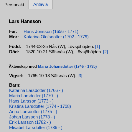
Antavla
Personakt
Lars Hansson
Far:
Hans Jonsson (1696 - 1771)
Mor:
Katarina Olofsdotter (1702 - 1779)
Född:
1744-03-25 Nås (W), Lövsjöhöjden.
[1]
Död:
1820-10-21 Säfsnäs (W), Lövsjöhöjden.
[2]
Äktenskap med
Maria Johansdotter (1746 - 1795)
Vigsel:
1765-10-13 Säfsnäs (W).
[3]
Barn:
Katarina Larsdotter (1766 - )
Maria Larsdotter (1770 - )
Hans Larsson (1773 - )
Kristina Larsdotter (1774 - 1798)
Anna Larsdotter (1775 - )
Johan Larsson (1778 - )
Erik Larsson (1782 - )
Elisabet Larsdotter (1786 - )