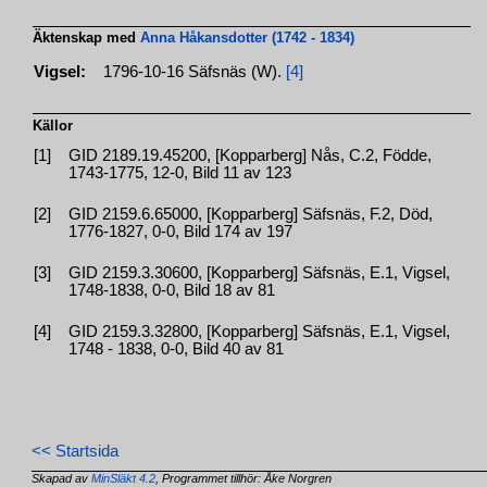
Äktenskap med
Anna Håkansdotter (1742 - 1834)
Vigsel:
1796-10-16 Säfsnäs (W).
[4]
Källor
[1]
GID 2189.19.45200, [Kopparberg] Nås, C.2, Födde,
1743-1775, 12-0, Bild 11 av 123
[2]
GID 2159.6.65000, [Kopparberg] Säfsnäs, F.2, Död,
1776-1827, 0-0, Bild 174 av 197
[3]
GID 2159.3.30600, [Kopparberg] Säfsnäs, E.1, Vigsel,
1748-1838, 0-0, Bild 18 av 81
[4]
GID 2159.3.32800, [Kopparberg] Säfsnäs, E.1, Vigsel,
1748 - 1838, 0-0, Bild 40 av 81
<< Startsida
Skapad av
MinSläkt 4.2
, Programmet tillhör: Åke Norgren