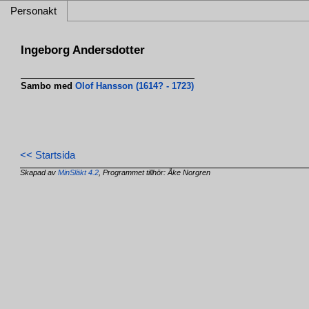
Personakt
Ingeborg Andersdotter
Sambo med
Olof Hansson (1614? - 1723)
<< Startsida
Skapad av
MinSläkt 4.2
, Programmet tillhör: Åke Norgren