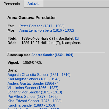
Antavla
Personakt
Anna Gustava Persdotter
Far:
Peter Persson (1817 - 1903)
Mor:
Anna Lena Forsberg (1816 - 1902)
Född:
1838-04-09 Hjulsjö (T), Bastfallet.
[1]
Död:
1889-12-27 Hällefors (T), Klampåsen.
Äktenskap med
Anders Sander (1830 - 1901)
Vigsel:
1859-07-08.
Barn:
Augusta Charlotta Sander (1861 - 1910)
Karl August Sander (1862 - 1943)
Anders Gustav Sander (1864 - )
Vilhelmina Sander (1866 - 1937)
Johan Viktor Sander (1871 - 1919)
Per Alfred Sander (1873 - 1952)
Klas Edvard Sander (1875 - 1933)
Karolina Sander (1880 - 1959)