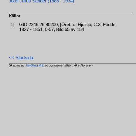
Axel Julius Sander (1885 - 1934)
Källor
[1]
GID 2246.26.90200, [Örebro] Hjulsjö, C.3, Födde,
1827 - 1851, 0-57, Bild 65 av 154
<< Startsida
Skapad av
MinSläkt 4.2
, Programmet tillhör: Åke Norgren