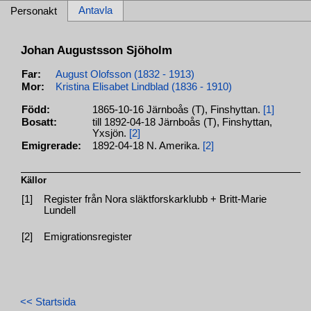
Antavla
Personakt
Johan Augustsson Sjöholm
Far:
August Olofsson (1832 - 1913)
Mor:
Kristina Elisabet Lindblad (1836 - 1910)
Född:
1865-10-16 Järnboås (T), Finshyttan.
[1]
Bosatt:
till 1892-04-18 Järnboås (T), Finshyttan,
Yxsjön.
[2]
Emigrerade:
1892-04-18 N. Amerika.
[2]
Källor
[1]
Register från Nora släktforskarklubb + Britt-Marie
Lundell
[2]
Emigrationsregister
<< Startsida