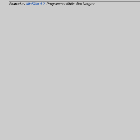
Skapad av
MinSläkt 4.2
, Programmet tillhör: Åke Norgren