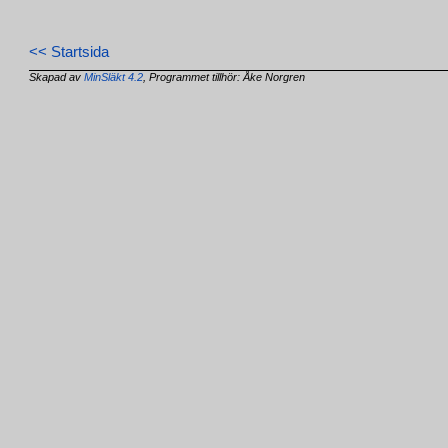
<< Startsida
Skapad av
MinSläkt 4.2
, Programmet tillhör: Åke Norgren